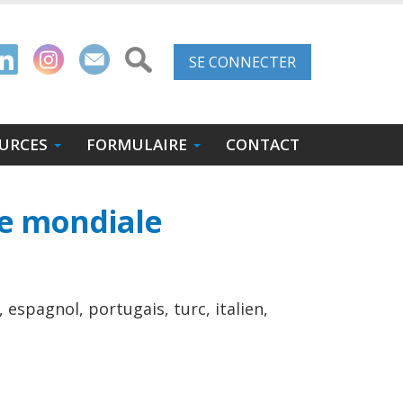
Menu
SE CONNECTER
du
compte
URCES
FORMULAIRE
CONTACT
de
l'utilisateur
ce mondiale
spagnol, portugais, turc, italien,