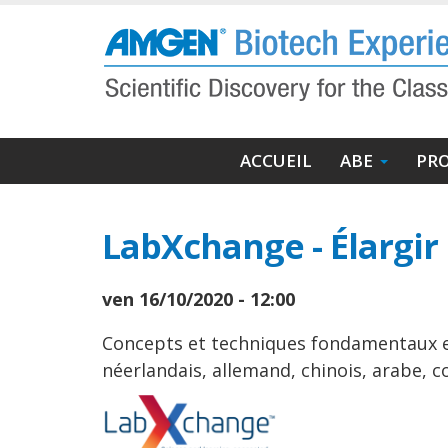
Aller
au
contenu
principal
Navigation
ACCUEIL
ABE
PR
principale
LabXchange - Élargi
ven 16/10/2020 - 12:00
Concepts et techniques fondamentaux en 
néerlandais, allemand, chinois, arabe, c