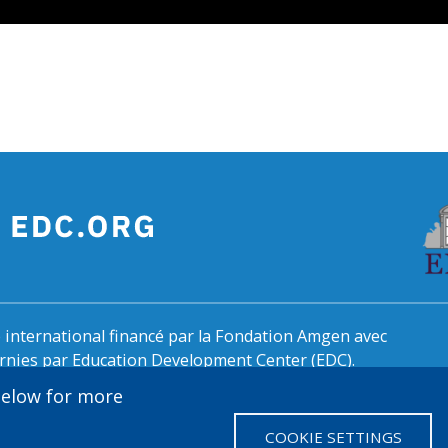
international financé par la Fondation Amgen avec
urnies par Education Development Center (EDC).
 below for more
COOKIE SETTINGS