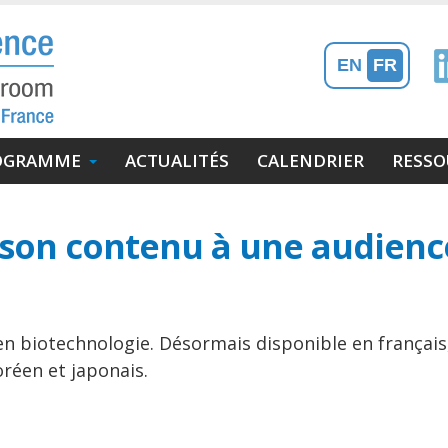
EN
FR
OGRAMME
ACTUALITÉS
CALENDRIER
RESSO
r son contenu à une audien
biotechnologie. Désormais disponible en français, e
oréen et japonais.