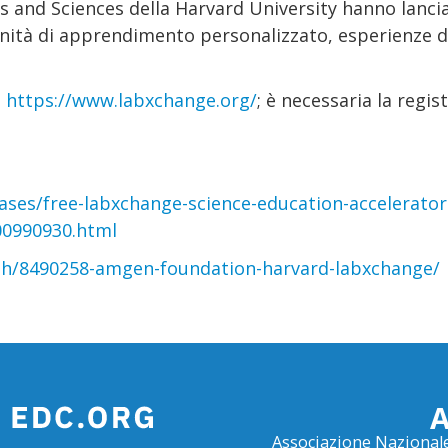
s and Sciences della Harvard University hanno lanc
nità di apprendimento personalizzato, esperienze di
o
https://www.labxchange.org/
; è necessaria la regis
ses/free-labxchange-science-education-accelerato
300990930.html
ish/8490258-amgen-foundation-harvard-labxchange/
Associazione Nazionale