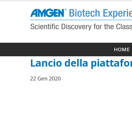
Salta
al
contenuto
principale
Navi
HOME
princ
Lancio della piattaf
22 Gen 2020