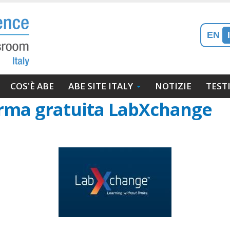
EN
gazione
COS'È ABE
ABE SITE ITALY
NOTIZIE
TEST
ipale
orma gratuita LabXchange