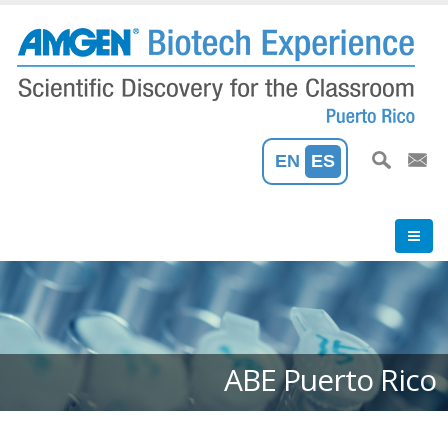
Pasar
al
contenido
principal
EN
ES
ABE Puerto Rico