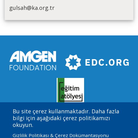
gulsah@ka.org.tr
Bu site çerez kullanmaktadır. Daha fazla
bilgi için aşağıdaki çerez politikamızı
Amgen Biyoteknoloji Deneyimi, Eğitim Geliştirme
okuyun.
Merkezi (EDC) tarafından sağlanan yön ve teknik
Gizlilik Politikası & Çerez Dokümantasyonu
yardım ile Amgen Vakfı tarafından finanse edilen