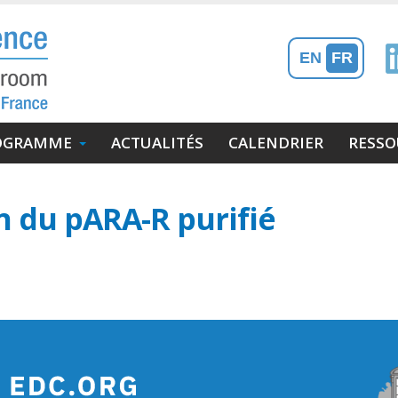
EN
FR
OGRAMME
ACTUALITÉS
CALENDRIER
RESSO
n du pARA-R purifié