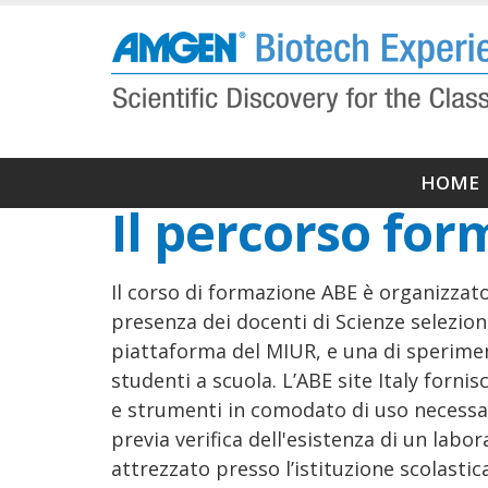
Salta
al
contenuto
principale
Navi
HOME
Il percorso for
princ
Il corso di formazione ABE è organizzato
presenza dei docenti di Scienze selezion
piattaforma del MIUR, e una di sperimen
studenti a scuola. L’ABE site Italy forni
e strumenti in comodato di uso necessar
previa verifica dell'esistenza di un labo
attrezzato presso l’istituzione scolastica