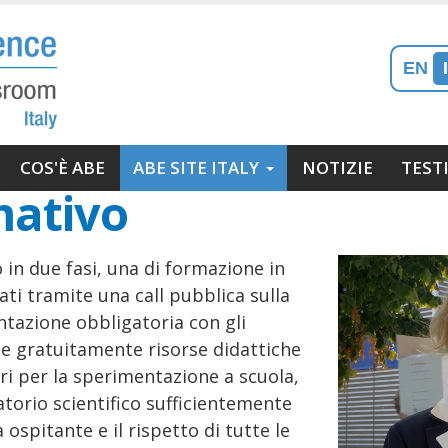
EN
gazione
COS'È ABE
ABE SITE ITALY
NOTIZIE
TEST
mativo
ipale
 in due fasi, una di formazione in
ati tramite una call pubblica sulla
tazione obbligatoria con gli
sce gratuitamente risorse didattiche
i per la sperimentazione a scuola,
ratorio scientifico sufficientemente
 ospitante e il rispetto di tutte le