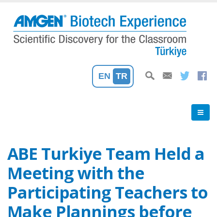
Ana
içeriğe
atla
EN
TR
ABE Turkiye Team Held a
Meeting with the
Participating Teachers to
Make Plannings before