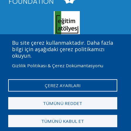
Bu site çerez kullanmaktadır. Daha fazla
bilgi için aşağıdaki çerez politikamızı
Amgen Biyoteknoloji Deneyimi, Eğitim Geliştirme
okuyun.
Merkezi (EDC) tarafından sağlanan yön ve teknik
Gizlilik Politikası & Çerez Dokümantasyonu
yardım ile Amgen Vakfı tarafından finanse edilen
uluslararası bir programdır.
ÇEREZ AYARLARI
User
Admin Log in
account
TÜMÜNÜ REDDET
menu
2026 Amgen Vakfı. Tüm hakları Saklıdır.
TÜMÜNÜ KABUL ET