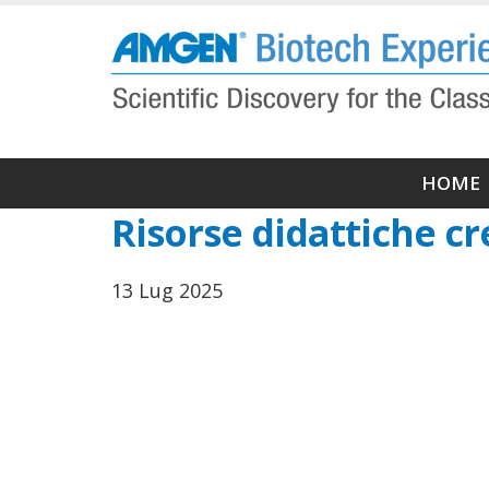
Salta
al
contenuto
principale
Navi
HOME
princ
Risorse didattiche cr
13 Lug 2025