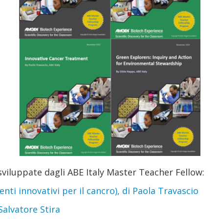
sviluppate dagli ABE Italy Master Teacher Fellow:
i innovativi per il cancro), di Paola Travascio
alvatore Stira