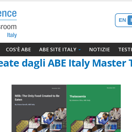
EN
gazione
COS'È ABE
ABE SITE ITALY
NOTIZIE
TEST
ipale
eate dagli ABE Italy Master