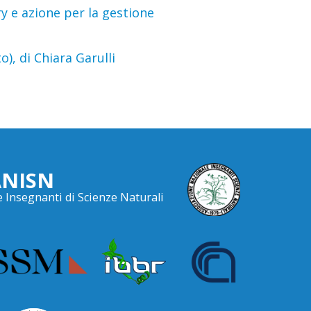
y e azione per la gestione
), di Chiara Garulli
ANISN
 Insegnanti di Scienze Naturali