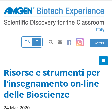
Salta
al
contenuto
principale
Menu
EN
IT
ACCEDI
profilo
utente
Risorse e strumenti per
l'insegnamento on-line
delle Bioscienze
24 Mar 2020