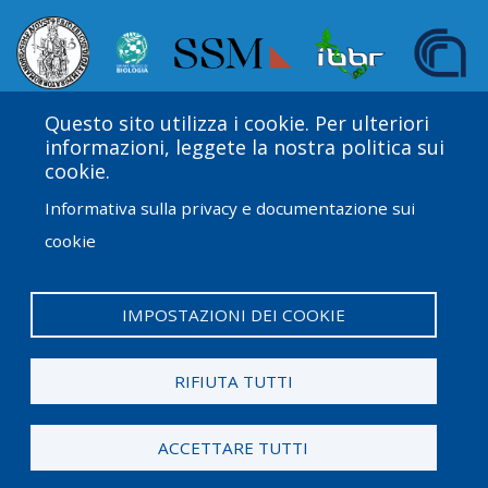
Questo sito utilizza i cookie. Per ulteriori
informazioni, leggete la nostra politica sui
cookie.
Informativa sulla privacy e documentazione sui
cookie
Amgen Biotech Experience è un programma
internazionale finanziato dal Amgen Foundation con
direzione e assistenza tecnica fornite da Education
IMPOSTAZIONI DEI COOKIE
Development Center (EDC).
RIFIUTA TUTTI
© 2026 Amgen Foundation. Tutti i diritti riservati.
ACCETTARE TUTTI